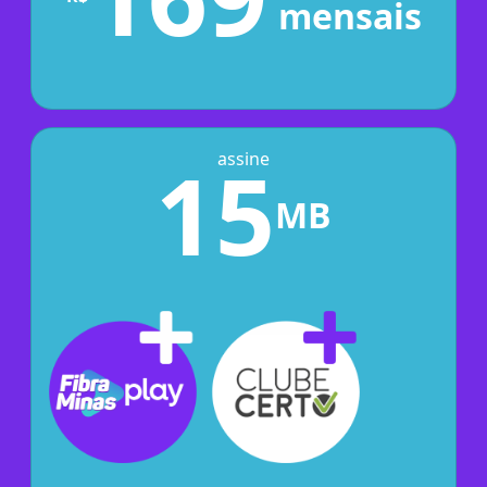
mensais
15
assine
MB